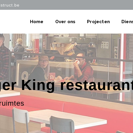
struct.be
Home
Over ons
Projecten
Dien
er King restauran
ruimtes