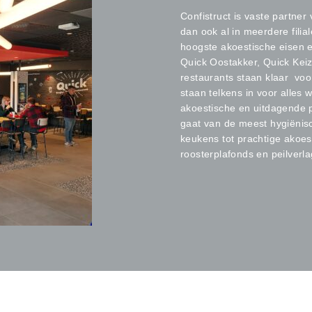
Confistruct is vaste partne
dan ook al in meerdere
fili
hoogste akoestische eisen e
Quick Oostakker, Quick Keiz
restaurants staan klaar vo
staan telkens in voor alles 
akoestische en uitdagende p
gaat van de meest hygiënis
keukens tot prachtige akoes
roosterplafonds en peilverl