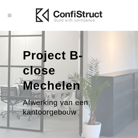
Project B-
close
Mechelen
Afwerking van een
kantoorgebouw