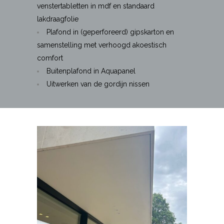
venstertabletten in mdf en standaard
lakdraagfolie
Plafond in (geperforeerd) gipskarton en
samenstelling met verhoogd akoestisch
comfort
Buitenplafond in Aquapanel
Uitwerken van de gordijn nissen