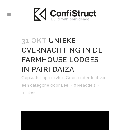
31 OKT
UNIEKE
OVERNACHTING IN DE
FARMHOUSE LODGES
IN PAIRI DAIZA
Geplaatst op 11:12h
in
Geen onderdeel van
een categorie
door
Lee
0 Reactie's
0
Likes