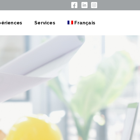
périences
Services
Français