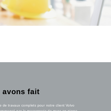
 avons fait
e de travaux complets pour notre client Volvo
ommencé par la maçonnerie de murs en pierre