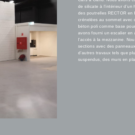
de silicate à l’intérieur d’
des poutrelles RECTOR en b
crénelées au sommet avec de
béton poli comme base pour 
avons fourni un escalier en 
l’accès à la mezzanine. Nou
sections avec des panneaux
d’autres travaux tels que pl
suspendus, des murs en plaq