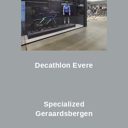
Decathlon Evere
Specialized
Geraardsbergen