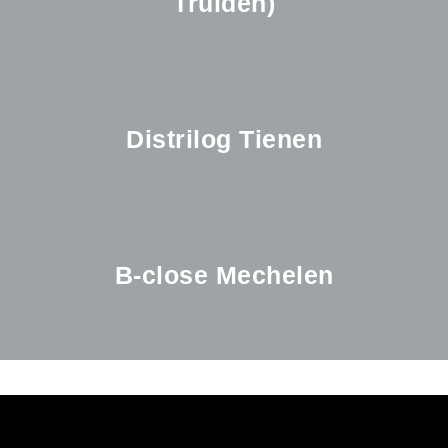
Truiden)
Distrilog Tienen
B-close Mechelen